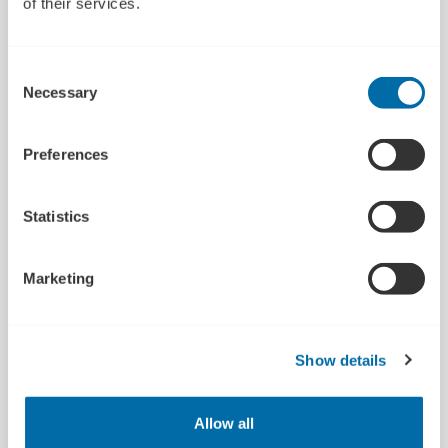
of their services.
løsninger til måling
og overvågning af
energi-, vand- og
Consent
varmeforbrug.
Necessary
Selection
Virksomheden har
igennem flere år
brugt Enterprise
Preferences
Europe Network til
at søge nye
Statistics
partnerskaber, både
til
udviklingsprojekter
Marketing
og kommercielt, og
netværket har
desuden hjulpet
Show details
ReMoni med
sparring til
forretningsudvikling
Allow all
og markedsføring.