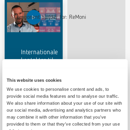
Component builder for: ReMoni
Play video
Internationale
kontakter til
udvikling og
kommercialisering
This website uses cookies
We use cookies to personalise content and ads, to
Februar
provide social media features and to analyse our traffic.
2020
We also share information about your use of our site with
our social media, advertising and analytics partners who
ReMoni ApS i
may combine it with other information that you’ve
Skanderborg
provided to them or that they’ve collected from your use
producerer