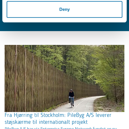
Deny
Kontakt os
Fra Hjørring til Stockholm: PileByg A/S leverer
støjskærme til internationalt projekt