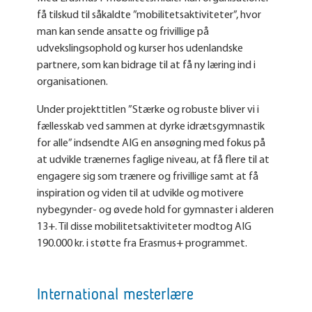
få tilskud til såkaldte ”mobilitetsaktiviteter”, hvor
man kan sende ansatte og frivillige på
udvekslingsophold og kurser hos udenlandske
partnere, som kan bidrage til at få ny læring ind i
organisationen.
Under projekttitlen ”Stærke og robuste bliver vi i
fællesskab ved sammen at dyrke idrætsgymnastik
for alle” indsendte AIG en ansøgning med fokus på
at udvikle trænernes faglige niveau, at få flere til at
engagere sig som trænere og frivillige samt at få
inspiration og viden til at udvikle og motivere
nybegynder- og øvede hold for gymnaster i alderen
13+. Til disse mobilitetsaktiviteter modtog AIG
190.000 kr. i støtte fra Erasmus+ programmet.
International mesterlære