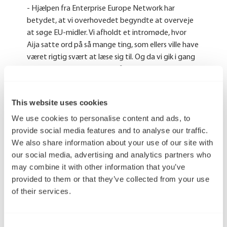
- Hjælpen fra Enterprise Europe Network har
betydet, at vi overhovedet begyndte at overveje
at søge EU-midler. Vi afholdt et intromøde, hvor
Aija satte ord på så mange ting, som ellers ville have
været rigtig svært at læse sig til. Og da vi gik i gang
med at skrive ansøgningen, fik vi altid hurtigt svar i
forhold til input til udarbejdelsen af
problemformuleringer, formål og workplans. Hun
This website uses cookies
har virkelig været god til at give helt konkret hjælp
We use cookies to personalise content and ads, to
til ansøgningen, og det er 100% takket være den
provide social media features and to analyse our traffic.
hjælp, at vi kom i mål, fortæller Maria E. Bøgedal og
We also share information about your use of our site with
fortsætter:
our social media, advertising and analytics partners who
- Det har været så rart at have én, som jeg har følt
may combine it with other information that you’ve
som min allierede, på min side – én, som hele tiden
provided to them or that they’ve collected from your use
har støttet mig, når der nogle gange blev brugt
of their services.
kompliceret engelsk eller meget store gloser. Jeg
repræsenterer jo bare en lille idrætsforening. I den
situation har hun bare været så god til at guide,
Consent