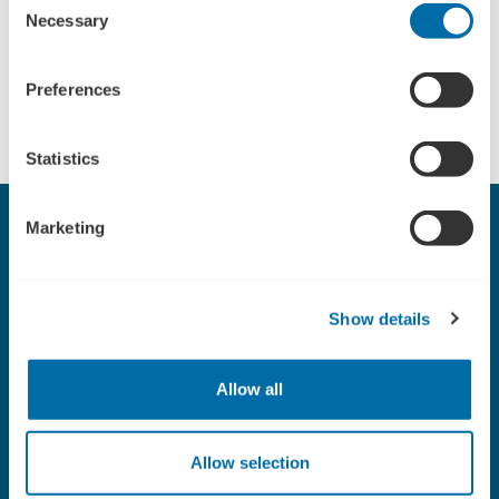
slutter hun.
Necessary
Selection
Projektet startede i juni 2023 og løber frem til
Preferences
november 2024.
Statistics
Marketing
Fakta AIG Aalborg
AIG Aalborg er en gymnastikforening, som udbyder
Show details
gymnastikhold fra ét år til +90 år, og der er hold for
nybegyndere, let øvet, øvet og talent/elite. Foreningen har
syv ansatte og knap 50 frivillige trænere. Udover
Allow all
gymnastikhold tilbydes der motionshold til voksne og familier.
Læs mere her
Allow selection
Skal vi tage en uforpligtende snak?