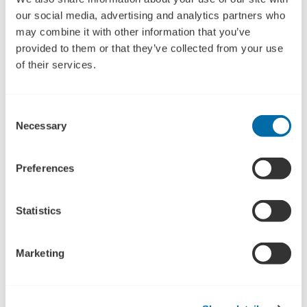
our social media, advertising and analytics partners who
may combine it with other information that you’ve
provided to them or that they’ve collected from your use
of their services.
Consent
Necessary
Selection
Preferences
Fra Hjørring til Stockholm: PileByg A/S leverer
støjskærme til internationalt projekt
Statistics
PileByg A/S har via Enterprise Europe Network fundet en ny
litauisk samarbejdspartner, hvilket allerede har skabt en
Marketing
meromsætning på 500.000 kr.
18-06-2026