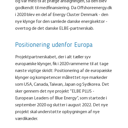
og var med til at præge ansøgningen, så den blev
godkendt til medfinansiering. Da Offshoreenergy.dk
i 2020 blev en del af Energy Cluster Denmark - den
nye klynge for den samlede danske energisektor -
overtog de det danske ELBE-partnerskab.
Positionering udenfor Europa
Projektpartnerskabet, der i alt tæller syv
europæiske klynger, fik i 2020 rammerne til at tage
næste vigtige skridt: Positionering af de europæiske
klynger og kompetencer målrettet nye markeder
som USA, Canada, Taiwan, Japan og Sydkorea. Det
sker gennem det nye projekt ”ELBE PLUS -
European Leaders of Blue Energy”, som startede i
september 2020 og slutter i august 2022. Det nye
projekt skal understøtte opbygningen af nye
værdikæder.