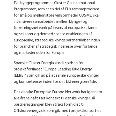
EU-klyngeprogrammet Cluster Go International.
Programmet, som er en del af EUs rammeprogram
for små og mellemstore virksomheder COSME, skal
intensivere samarbejdet mellem klynge- og
forretningsnetværk på tværs af europæiske lande
og sektorer og dermed støtte etableringen af
europæiske, strategiske klyngepartnerskaber inden
for brancher af strategisk interesse over for lande
og markeder uden for Europa.
Spanske Cluster Energia stod i spidsen for
projektforslaget ”Europe Leading Blue Energy
(ELBE)”, som gik ud på at samle europæiske klynger
og kompetencer inden for det blå energiområde.
Det danske Enterprise Europe Network har igennem
alle årene haft tæt kontakt til danske klynger, så
partnersøgningen blev straks formidlet til
Offshoreenergy.dk, som gik med i projektkonsortiet