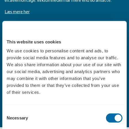
eltavlemontage. Virksomheden har mere end 80 ansatte.
Læs mere her
Fakta Elmia Subcontractor Connect
This website uses cookies
Nordeuropas største underleverandørmesse, Elmia
We use cookies to personalise content and ads, to
Subcontractor, danner hvert år ramme om en matchmaking
provide social media features and to analyse our traffic.
med titlen Elmia Subcontractor Connect. Matchmakingen, som
We also share information about your use of our site with
arrangeres i et samarbejde mellem messen og Enterprise
our social media, advertising and analytics partners who
Europe Network, er meget international med ca. 150 deltagere
may combine it with other information that you’ve
fra mere end 20 lande. Også i 2013 er der matchmaking på Elmia
provided to them or that they’ve collected from your use
Subcontractor i Jönköping i Sverige. Sæt kryds i kalenderen
of their services.
12.-13. november.
Læs mere her
Consent
Necessary
Selection