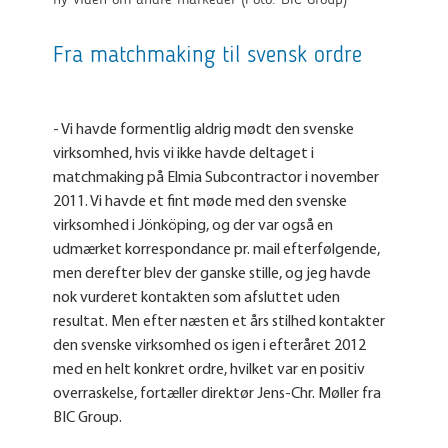
ny viden om andre markeder (Foto: BIC Group)
Fra matchmaking til svensk ordre
- Vi havde formentlig aldrig mødt den svenske
virksomhed, hvis vi ikke havde deltaget i
matchmaking på Elmia Subcontractor i november
2011. Vi havde et fint møde med den svenske
virksomhed i Jönköping, og der var også en
udmærket korrespondance pr. mail efterfølgende,
men derefter blev der ganske stille, og jeg havde
nok vurderet kontakten som afsluttet uden
resultat. Men efter næsten et års stilhed kontakter
den svenske virksomhed os igen i efteråret 2012
med en helt konkret ordre, hvilket var en positiv
overraskelse, fortæller direktør Jens-Chr. Møller fra
BIC Group.