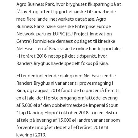
Agro Business Park, hvor bryghuset fik sparring på at
få lavet og offentliggjort et ønske til samarbejde
med flere lande i netværkets database. Agro
Business Parks nære kinesiske Enterprise Europe
Network-partner EUPIC (EU Project Innovation
Centre) formidlede dernæst opslaget til kinesiske
NetEase – én af Kinas største online handelsportaler
- i foråret 2018, netop på det tidspunkt, hvor
Randers Bryghus havde specielt fokus på Kina.
Efter den indledende dialog med NetEase sendte
Randers Bryghus ni varianter til prøvesmagning i
Kina, og i august 2018 fandt de to parter så frem til
en aftale, der i første omgang omfattede levering
af 5.000 øl af den dobbeltmæskede Imperial Stout
”Tap Dancing Hippo” i oktober 2018 - og en ekstra
aftale på levering af 15.000 øl i andre varianter, som
forventes indgået i løbet af efteråret 2018 til
levering i 2019.