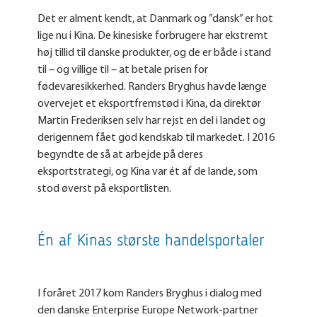
Det er alment kendt, at Danmark og ”dansk” er hot
lige nu i Kina. De kinesiske forbrugere har ekstremt
høj tillid til danske produkter, og de er både i stand
til – og villige til – at betale prisen for
fødevaresikkerhed. Randers Bryghus havde længe
overvejet et eksportfremstød i Kina, da direktør
Martin Frederiksen selv har rejst en del i landet og
derigennem fået god kendskab til markedet. I 2016
begyndte de så at arbejde på deres
eksportstrategi, og Kina var ét af de lande, som
stod øverst på eksportlisten.
Én af Kinas største handelsportaler
I foråret 2017 kom Randers Bryghus i dialog med
den danske Enterprise Europe Network-partner