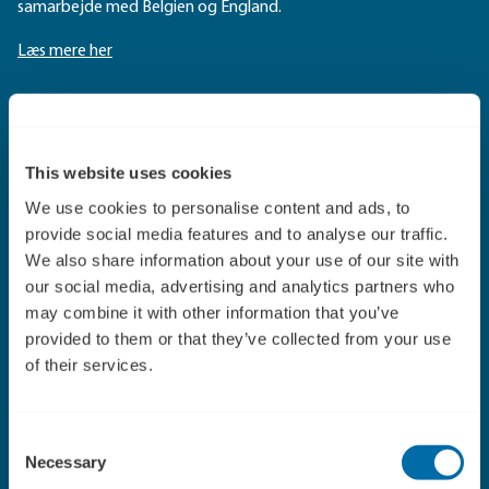
samarbejde med Belgien og England.
Læs mere her
Fakta NetEase
This website uses cookies
NetEase er en af verdens største udbydere af mobilspil, en af
de største udbydere af gratis e-mail-tjenester i Kina, en af
We use cookies to personalise content and ads, to
Kinas førende mobilmedie- og internetmedieplatforme og
provide social media features and to analyse our traffic.
inden for de senere år også blandt Kinas top 5 online
We also share information about your use of our site with
handelsportaler.
our social media, advertising and analytics partners who
may combine it with other information that you’ve
Læs mere her
provided to them or that they’ve collected from your use
of their services.
Download casen her
Consent
Necessary
Selection