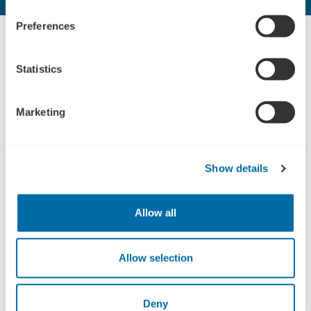
Preferences
Statistics
Marketing
Show details
Allow all
Fra Hjørring til Stockholm: PileByg A/S leverer
støjskærme til internationalt projekt
PileByg A/S har via Enterprise Europe Network fundet en ny
Allow selection
litauisk samarbejdspartner, hvilket allerede har skabt en
meromsætning på 500.000 kr.
Deny
18-06-2026