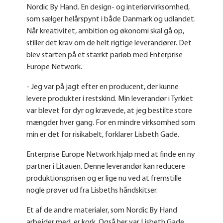
Nordic By Hand. En design- og interiørvirksomhed,
som sælger helårspynt i både Danmark og udlandet.
Når kreativitet, ambition og økonomi skal gå op,
stiller det krav om de helt rigtige leverandører. Det
blev starten på et stærkt parløb med Enterprise
Europe Network.
- Jeg var på jagt efter en producent, der kunne
levere produkter i restskind. Min leverandør i Tyrkiet
var blevet for dyr og krævede, at jeg bestilte store
mængder hver gang. For en mindre virksomhed som
min er det for risikabelt, forklarer Lisbeth Gade.
Enterprise Europe Network hjalp med at finde en ny
partner i Litauen. Denne leverandør kan reducere
produktionsprisen og er lige nu ved at fremstille
nogle prøver ud fra Lisbeths håndskitser.
Et af de andre materialer, som Nordic By Hand
arbejder med, er kork. Også her var Lisbeth Gade