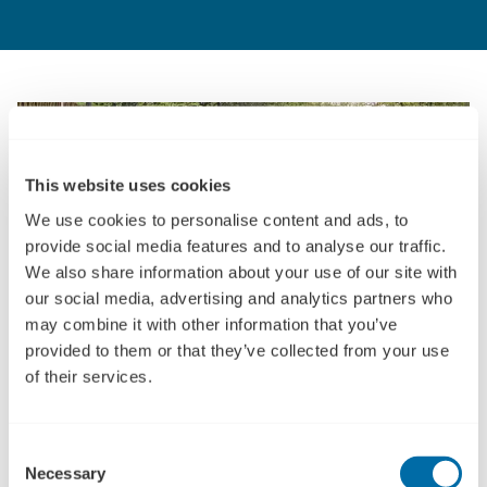
This website uses cookies
We use cookies to personalise content and ads, to
provide social media features and to analyse our traffic.
We also share information about your use of our site with
our social media, advertising and analytics partners who
may combine it with other information that you’ve
provided to them or that they’ve collected from your use
Fra Hjørring til Stockholm: PileByg A/S leverer
of their services.
støjskærme til internationalt projekt
PileByg A/S har via Enterprise Europe Network fundet en ny
litauisk samarbejdspartner, hvilket allerede har skabt en
Consent
Necessary
meromsætning på 500.000 kr.
Selection