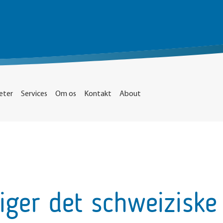
eter
Services
Om os
Kontakt
About
ger det schweizisk