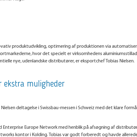
ovativ produktudvikling, optimering af produktionen via automati
markederne, hvor det specielt er virksomhedens aluminiumsstilladse
tielle nye, udenlandske distributører, er eksportchef Tobias Nielsen.
r ekstra muligheder
s Nielsen deltagelse i Swissbau-messen i Schweiz med det klare formål
ed Enterprise Europe Network med henblik på afsøgning af distributø
etworks kontor i Kolding. Tobias var godt forberedt og havde allerede