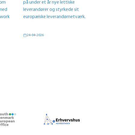
t om
på under et år nye lettiske
 med
leverandører og styrkede sit
twork
europæiske leverandørnetværk.
24-04-2026