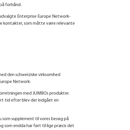
 på forhånd.
l udvalgte Enterprise Europe Network-
dre kontakter, som måtte være relevante
 med den schweiziske virksomhed
e Europe Network.
ge forretningen med JUMBOs produkter.
t tid efter blev der indgået en
au som supplement til vores besøg på
 som endda har ført til lige præcis det