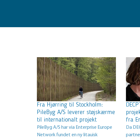
Fra Hjørring til Stockholm:
DECPT
PileByg A/S leverer støjskærme
proje
til internationalt projekt
fra E
PileByg A/S har via Enterprise Europe
Da DEC
Network fundet en ny litauisk
partner