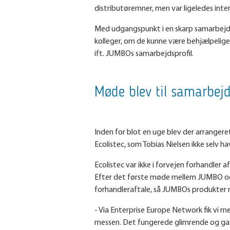
distributøremner, men var ligeledes int
Med udgangspunkt i en skarp samarbejdsp
kolleger, om de kunne være behjælpelig
ift. JUMBOs samarbejdsprofil.
Møde blev til samarbej
Inden for blot en uge blev der arranger
Ecolistec, som Tobias Nielsen ikke selv 
Ecolistec var ikke i forvejen forhandler
Efter det første møde mellem JUMBO og Ec
forhandleraftale, så JUMBOs produkter n
- Via Enterprise Europe Network fik vi 
messen. Det fungerede glimrende og gav o