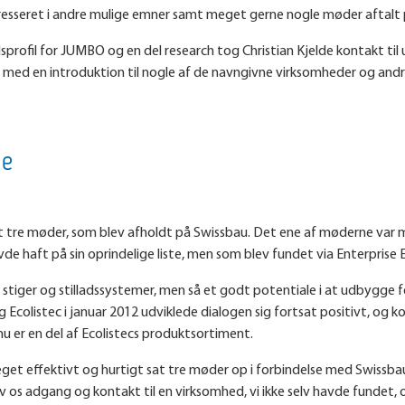
eresseret i andre mulige emner samt meget gerne nogle møder aftalt
rofil for JUMBO og en del research tog Christian Kjelde kontakt ti
e med en introduktion til nogle af de navngivne virksomheder og an
de
et tre møder, som blev afholdt på Swissbau. Det ene af møderne var
havde haft på sin oprindelige liste, men som blev fundet via Enterpris
 af stiger og stilladssystemer, men så et godt potentiale i at udbyg
olistec i januar 2012 udviklede dialogen sig fortsat positivt, og kor
u er en del af Ecolistecs produktsortiment.
meget effektivt og hurtigt sat tre møder op i forbindelse med Swissb
s adgang og kontakt til en virksomhed, vi ikke selv havde fundet, og