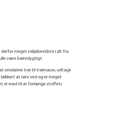
erfor meget miljøbevidste i alt fra
kulle være bæredygtigt.
ed at omdanne træ til træmasse, udtage
es lækkert at røre ved og er meget
 er med til at forlænge stoffets