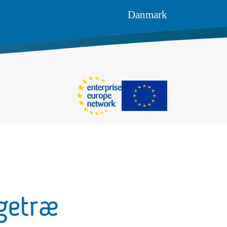
Danmark
øgetræ