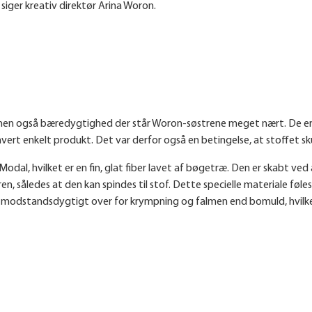
 siger kreativ direktør Arina Woron.
 men også bæredygtighed der står Woron-søstrene meget nært. De er d
hvert enkelt produkt. Det var derfor også en betingelse, at stoffet s
odal, hvilket er en fin, glat fiber lavet af bøgetræ. Den er skabt v
en, således at den kan spindes til stof. Dette specielle materiale føl
 modstandsdygtigt over for krympning og falmen end bomuld, hvilket