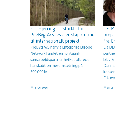
Fra Hjørring til Stockholm:
DECPT
PileByg A/S leverer støjskærme
proje
til internationalt projekt
fra E
PileByg A/S har via Enterprise Europe
Da DEC
Network fundet en ny litauisk
partner
samarbejdspartner, hvilket allerede
blev E
har skabt en meromsætning på
Danmar
500.000 kr.
konsor
EU-stø
18-06-2026
28-05