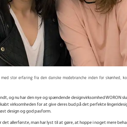
 med stor erfaring fra den danske modebranche inden for skønhed, k
ndt, og nu har den nye og spændende designvirksomhed WORON sluttet
abt virksomheden for at give deres bud på det perfekte lingeridesign
øst design og god pasform.
det allerførste, man har lyst til at gøre, at hoppe i noget mere behag