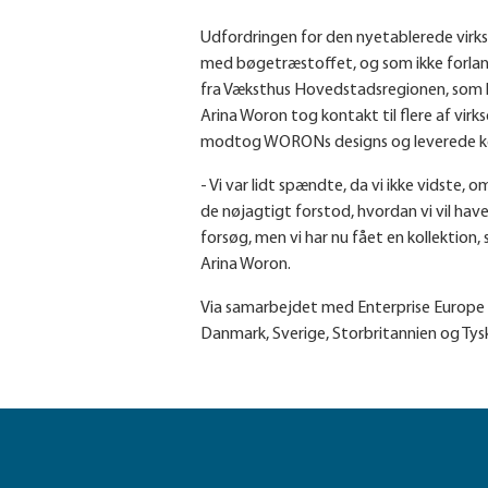
Udfordringen for den nyetablerede virks
med bøgetræstoffet, og som ikke forlang
fra Væksthus Hovedstadsregionen, som k
Arina Woron tog kontakt til flere af vi
modtog WORONs designs og leverede kort
- Vi var lidt spændte, da vi ikke vidste
de nøjagtigt forstod, hvordan vi vil have
forsøg, men vi har nu fået en kollektion
Arina Woron.
Via samarbejdet med Enterprise Europe N
Danmark, Sverige, Storbritannien og Tys