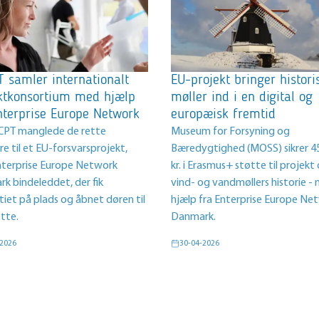
 samler internationalt
EU-projekt bringer histori
ktkonsortium med hjælp
møller ind i en digital og
nterprise Europe Network
europæisk fremtid
PT manglede de rette
Museum for Forsyning og
e til et EU-forsvarsprojekt,
Bæredygtighed (MOSS) sikrer 4
nterprise Europe Network
kr. i Erasmus+ støtte til projek
k bindeleddet, der fik
vind- og vandmøllers historie -
tiet på plads og åbnet døren til
hjælp fra Enterprise Europe Ne
tte.
Danmark.
-2026
30-04-2026