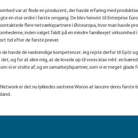
omhed var at finde en producent, der havde erfaring med produktion
te en stor ordre i første omgang. De blev henvist til Enterprise E
ontaktede flere netværkspartnere i Østeuropa, hvor man havde prod
rksomhederne, inden valget faldt på en mindre familieejet virksomhed
 tid efter de første prøver.
, om de havde de nødvendige kompetencer. Jeg rejste derfor til Györ o
 det, og for at sikre mig, at de levede op til vores krav mht. en bær
, som vi er stolte af, og en samarbejdspartner, som vi er meget glade
etwork er det nu lykkedes søstrene Woron at lancere deres første bæ
kland.