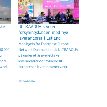
ske
ULTRAAQUA styrker
forsyningskæden med nye
leverandører i Letland
Med hjælp fra Enterprise Europe
50.000
Network Danmark fandt ULTRAAQUA
t om
på under et år nye lettiske
 med
leverandører og styrkede sit
twork
europæiske leverandørnetværk.
24-04-2026