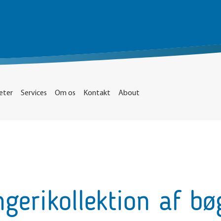
eter
Services
Om os
Kontakt
About
ngerikollektion af b