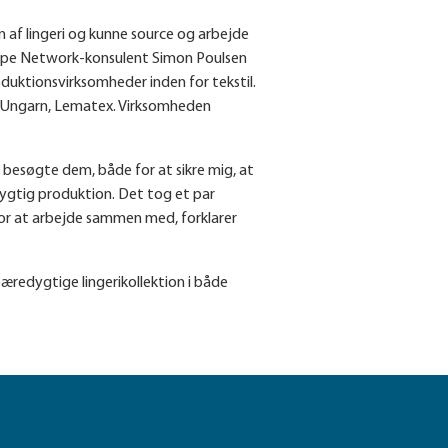
 af lingeri og kunne source og arbejde
urope Network-konsulent Simon Poulsen
uktionsvirksomheder inden for tekstil.
 i Ungarn, Lematex. Virksomheden
g besøgte dem, både for at sikre mig, at
edygtig produktion. Det tog et par
 for at arbejde sammen med, forklarer
redygtige lingerikollektion i både