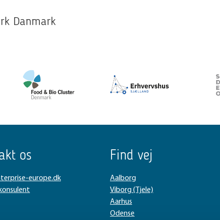
work Danmark
akt os
Find vej
terprise-europe.dk
Aalborg
 konsulent
Viborg (Tjele)
Aarhus
Odense