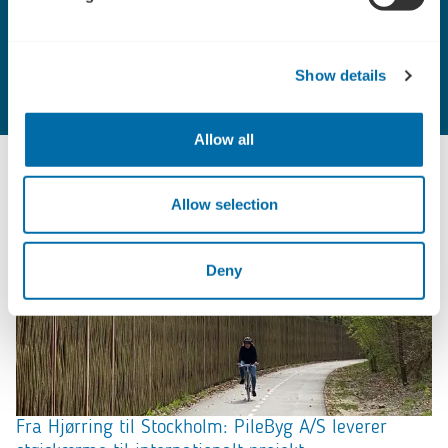
Skal vi tage en uforpligtende snak?
Kontakt os
Show details
Allow all
Allow selection
Deny
Fra Hjørring til Stockholm: PileByg A/S leverer