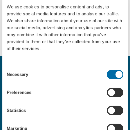
været en meget værdifuld proces, og vi har hurtigt
We use cookies to personalise content and ads, to
fundet de rette samarbejdspartnere.
provide social media features and to analyse our traffic.
We also share information about your use of our site with
ULTRAAQUA forventer at udbygge samarbejdet
our social media, advertising and analytics partners who
med lettiske virksomheder yderligere i de
may combine it with other information that you’ve
kommende år.
provided to them or that they’ve collected from your use
of their services.
Consent
Fakta ULTRAAQUA
Necessary
Selection
ULTRAAQUA er en international producent af UV- og
ozonsystemer til vandbehandling. Virksomheden blev
Preferences
grundlagt i 1996 af to danske forskere og har siden udviklet sig
til en global aktør med mere end 10.000 installationer verden
Statistics
over
Læs mere her
Marketing