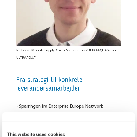
Niels van Mourik, Supply Chain Manager hos ULTRAAQUAS (foto:
ULTRAAQUA)
Fra strategi til konkrete
leverandørsamarbejder
- Sparringen fra Enterprise Europe Network
Danmark gav os et vigtigt skub i en strategi, vi
allerede havde lagt. Når nogen udefra hjælper med
at drive processen frem, bliver den både hurtigere
This website uses cookies
og lettere at prioritere i en travl hverdag. Det har