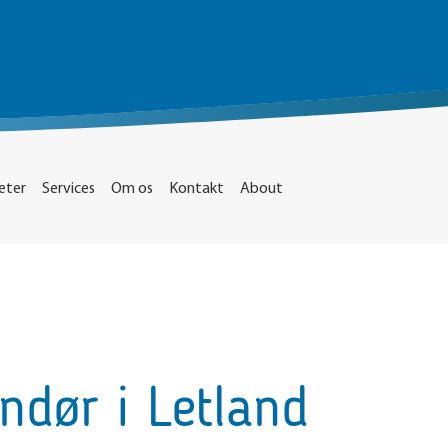
eter
Services
Om os
Kontakt
About
ndør i Letland