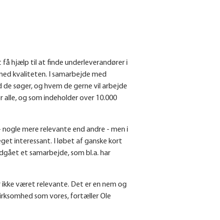
få hjælp til at finde underleverandører i
 med kvaliteten. I samarbejde med
 de søger, og hvem de gerne vil arbejde
 alle, og som indeholder over 10.000
- nogle mere relevante end andre - men i
et interessant. I løbet af ganske kort
ndgået et samarbejde, som bl.a. har
r ikke været relevante. Det er en nem og
virksomhed som vores, fortæller Ole