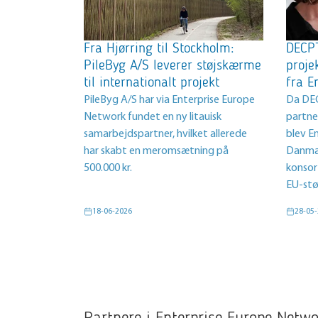
Fra Hjørring til Stockholm:
DECPT
PileByg A/S leverer støjskærme
proje
til internationalt projekt
fra E
PileByg A/S har via Enterprise Europe
Da DEC
Network fundet en ny litauisk
partner
samarbejdspartner, hvilket allerede
blev E
har skabt en meromsætning på
Danmar
500.000 kr.
konsor
EU-stø
18-06-2026
28-05