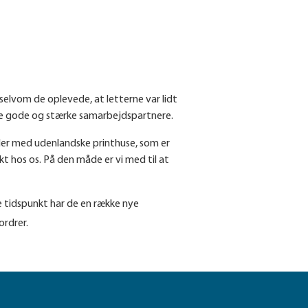
selvom de oplevede, at letterne var lidt
ave gode og stærke samarbejdspartnere.
jder med udenlandske printhuse, som er
rykt hos os. På den måde er vi med til at
 tidspunkt har de en række nye
ordrer.