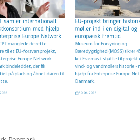
 samler internationalt
EU-projekt bringer histori
ktkonsortium med hjælp
møller ind i en digital og
nterprise Europe Network
europæisk fremtid
PT manglede de rette
Museum for Forsyning og
e til et EU-forsvarsprojekt,
Bæredygtighed (MOSS) sikrer 4
nterprise Europe Network
kr. i Erasmus+ støtte til projek
k bindeleddet, der fik
vind- og vandmøllers historie -
tiet på plads og åbnet døren til
hjælp fra Enterprise Europe Ne
tte.
Danmark.
-2026
30-04-2026