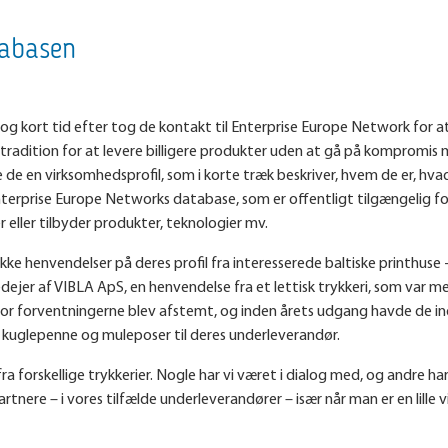
tabasen
 og kort tid efter tog de kontakt til Enterprise Europe Network for at 
 tradition for at levere billigere produkter uden at gå på kompromis
e en virksomhedsprofil, som i korte træk beskriver, hvem de er, hvad
terprise Europe Networks database, som er offentligt tilgængelig for
r eller tilbyder produkter, teknologier mv.
e henvendelser på deres profil fra interesserede baltiske printhuse 
er af VIBLA ApS, en henvendelse fra et lettisk trykkeri, som var meg
hvor forventningerne blev afstemt, og inden årets udgang havde de i
på kuglepenne og muleposer til deres underleverandør.
a forskellige trykkerier. Nogle har vi været i dialog med, og andre ha
tnere – i vores tilfælde underleverandører – især når man er en lille 