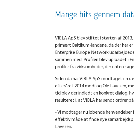
Mange hits gennem da
VIBLA ApS blev stiftet i starten af 2013,
primært Baltikum-landene, da der her er
Enterprise Europe Network udarbejdede d
sammen med. Profilen blev uploadet i En
profiler fra virksomheder, der enten søge
Siden da har VIBLA ApS modtaget en rækk
efteråret 2014 modtog Ole Lavesen, medej
tid blev der indledt en konkret dialog, 
resulteret i, at VIBLA har sendt ordrer 
- Vi modtager nu løbende henvendelser fr
effektiv måde at finde nye samarbejdspar
Lavesen.