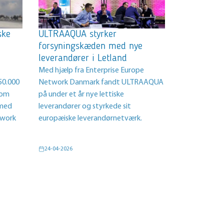
ske
ULTRAAQUA styrker
forsyningskæden med nye
leverandører i Letland
Med hjælp fra Enterprise Europe
50.000
Network Danmark fandt ULTRAAQUA
t om
på under et år nye lettiske
 med
leverandører og styrkede sit
twork
europæiske leverandørnetværk.
24-04-2026