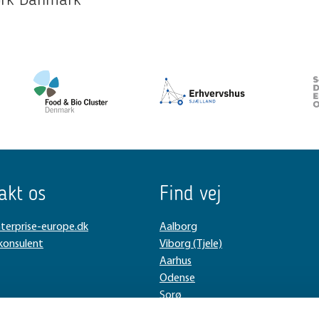
work Danmark
akt os
Find vej
terprise-europe.dk
Aalborg
 konsulent
Viborg (Tjele)
Aarhus
Odense
Sorø
København