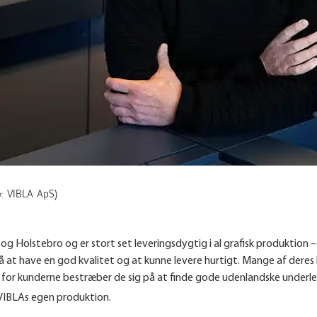
o: VIBLA ApS)
og Holstebro og er stort set leveringsdygtig i al grafisk produktion –
 på at have en god kvalitet og at kunne levere hurtigt. Mange af deres
r for kunderne bestræber de sig på at finde gode udenlandske underl
 VIBLAs egen produktion.